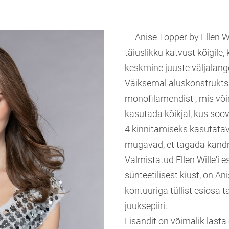
Anise Topper by Ellen Wil
täiuslikku katvust kõigile,
keskmine juuste väljalang
Väiksemal aluskonstruktsi
monofilamendist , mis või
kasutada kõikjal, kus soov
4 kinnitamiseks kasutatav
mugavad, et tagada kandmi
Valmistatud Ellen Wille'i 
sünteetilisest kiust, on A
kontuuriga tüllist esiosa 
juuksepiiri.
Lisandit on võimalik lasta 