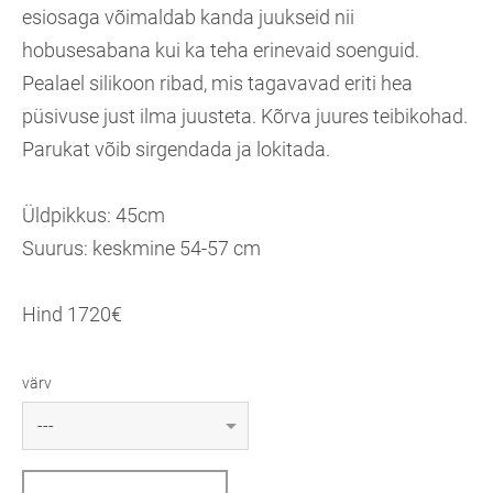
esiosaga võimaldab kanda juukseid nii
hobusesabana kui ka teha erinevaid soenguid.
Pealael silikoon ribad, mis tagavavad eriti hea
püsivuse just ilma juusteta. Kõrva juures teibikohad.
Parukat võib sirgendada ja lokitada.
Üldpikkus: 45cm
Suurus: keskmine 54-57 cm
Hind 1720€
värv