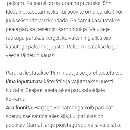
palsam. Palsamil on naturaalne ja värske lõhn.
Ideaalne kasutamiseks kui soovite oma parukat või
juukselisandit värskendada. Palsamit kasutatakse
peale paruka pesemist šampooniga. Vajutage
rätikuga parukas kergelt kuivaks ning alles siis
kasutage palsamit juustel. Palsam lisatakse leige
veega täidetud kaussi.
Parukat leotatakse 15 minutit ja seejärel tõstetakse
ilma loputamata
käterätile ja vajutatakse uuesti
kuivaks. Seejärel asetatakse parukahoidjale
kuivama.
Ära föönita
. Harjaga või kammiga võib parukat
soengusse sättida alles siis, kui parukas on
poolkuiv. Samuti ärge pigistage vett välja vaid jätke